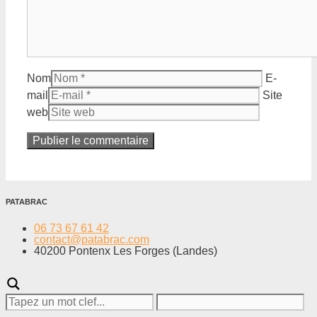
Nom
E-
mail
Site
web
PATABRAC
06 73 67 61 42
contact@patabrac.com
40200 Pontenx Les Forges (Landes)