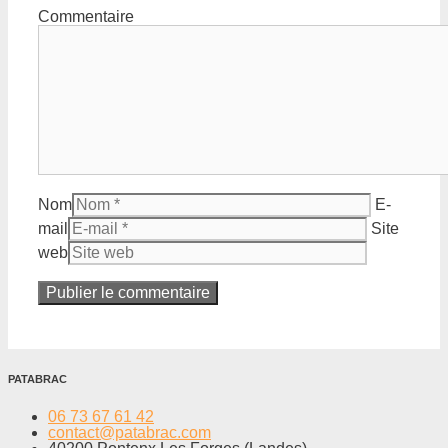
Commentaire
Nom
E-
mail
Site
web
PATABRAC
06 73 67 61 42
contact@patabrac.com