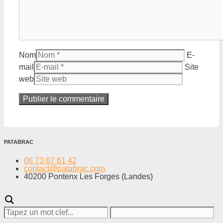
Nom
E-
mail
Site
web
PATABRAC
06 73 67 61 42
contact@patabrac.com
40200 Pontenx Les Forges (Landes)