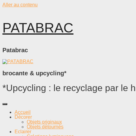
Aller au contenu
PATABRAC
Patabrac
brocante & upcycling*
*Upcycling : le recyclage par le h
Accueil
Décorer
Objets originaux
Objets détournés
Eclairer