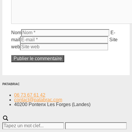
Nom
E-
mail
Site
web
PATABRAC
06 73 67 61 42
contact@patabrac.com
40200 Pontenx Les Forges (Landes)