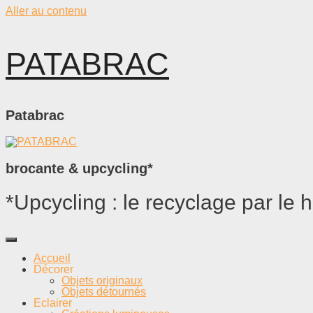
Aller au contenu
PATABRAC
Patabrac
brocante & upcycling*
*Upcycling : le recyclage par le h
Accueil
Décorer
Objets originaux
Objets détournés
Eclairer