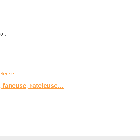
imo…
, faneuse, rateleuse…