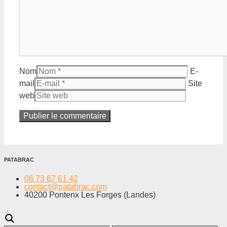
Nom
E-
mail
Site
web
PATABRAC
06 73 67 61 42
contact@patabrac.com
40200 Pontenx Les Forges (Landes)