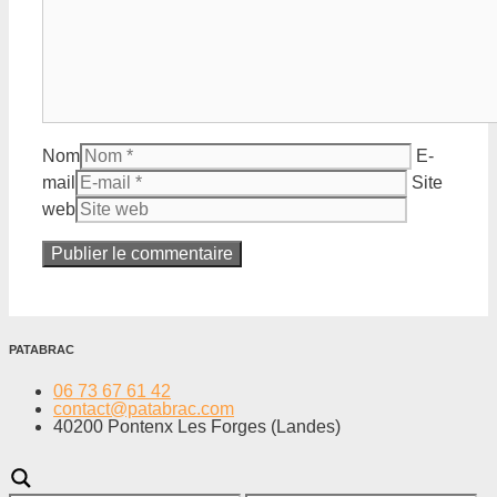
Nom
E-
mail
Site
web
PATABRAC
06 73 67 61 42
contact@patabrac.com
40200 Pontenx Les Forges (Landes)