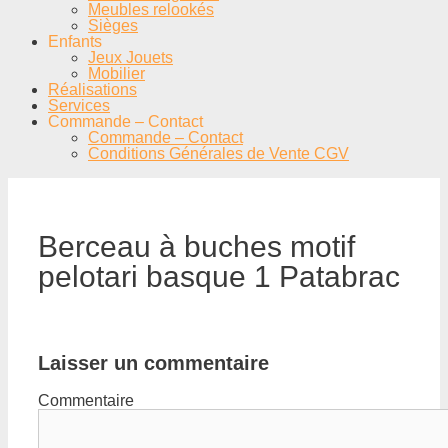
Meubles relookés
Sièges
Enfants
Jeux Jouets
Mobilier
Réalisations
Services
Commande – Contact
Commande – Contact
Conditions Générales de Vente CGV
Berceau à buches motif
pelotari basque 1 Patabrac
Laisser un commentaire
Commentaire